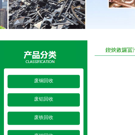
鍥炴敹鑼冨
废铜回收
废铝回收
废铁回收